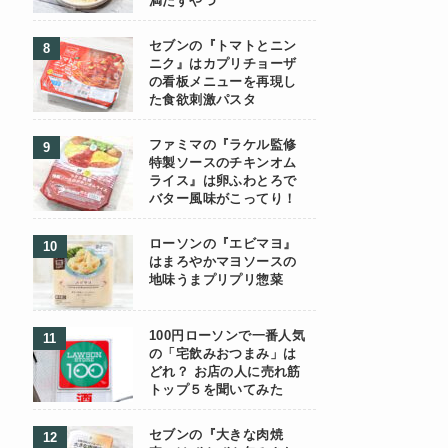
満たすやつ
セブンの『トマトとニン
ニク』はカプリチョーザ
の看板メニューを再現し
た食欲刺激パスタ
ファミマの『ラケル監修
特製ソースのチキンオム
ライス』は卵ふわとろで
バター風味がこってり！
ローソンの『エビマヨ』
はまろやかマヨソースの
地味うまプリプリ惣菜
100円ローソンで一番人気
の「宅飲みおつまみ」は
どれ？ お店の人に売れ筋
トップ５を聞いてみた
セブンの『大きな肉焼