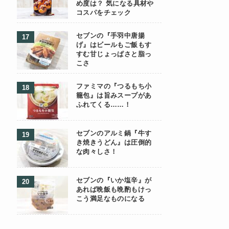
め度は？ 気になる具材や
コスパをチェック
セブンの『手羽中唐揚
げ』はビールもご飯もす
すむ甘じょっぱさと脂っ
こさ
ファミマの『つるもち小
籠包』は旨みスープがあ
ふれてくる……！
セブンのアルミ鍋『牛す
き焼きうどん』は圧倒的
な肉々しさ！
セブンの『いか塩辛』が
あれば晩飯も晩酌もけっ
こう満足なものになる