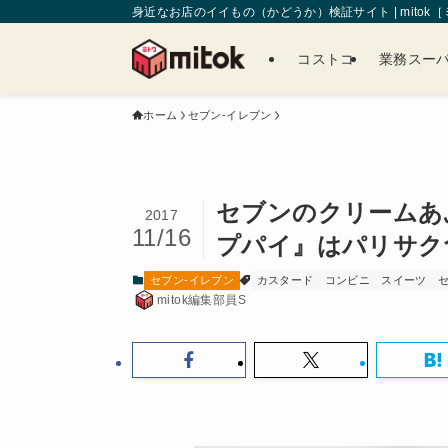
身近なお店のイイもの（かどうか）検証サイト | mitok
コストコ
業務スー
ホーム
セブン-イレブン
セブンのクリームあ
2017
11/16
プパイ』はパリサク
セブン-イレブン
カスタード
コンビニ
スイーツ
mitok編集部員S