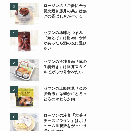
ローソンの『ご飯に合う
炭火焼き豚丼の具』は焦
げの香ばしさがそそる
セブンの珍味おつまみ
『鮭とば』は財布に余裕
があったら酒の友に選び
たい
セブンの冷凍食品『豚の
生姜焼き』は豚丼スタイ
ルでがっつり食べたい
セブンの上級惣菜『金の
豚角煮』は確かにとろっ
とろのやわらか肉……
ローソンの冷食『大盛り
チーズグラタン』はボリ
ューム重視派をがっつり