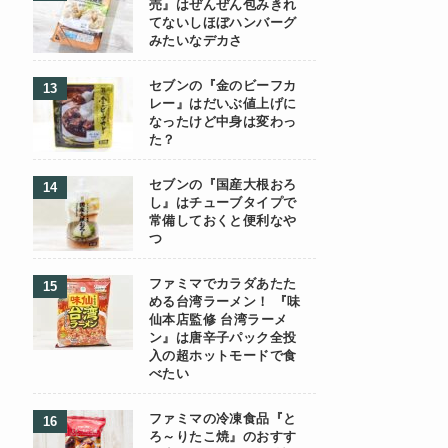
売』はぜんぜん包みきれ
てないしほぼハンバーグ
みたいなデカさ
セブンの『金のビーフカ
レー』はだいぶ値上げに
なったけど中身は変わっ
た？
セブンの『国産大根おろ
し』はチューブタイプで
常備しておくと便利なや
つ
ファミマでカラダあたた
める台湾ラーメン！ 『味
仙本店監修 台湾ラーメ
ン』は唐辛子パック全投
入の超ホットモードで食
べたい
ファミマの冷凍食品『と
ろ～りたこ焼』のおすす