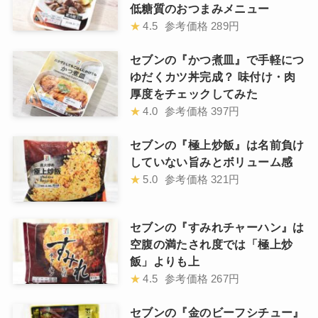
低糖質のおつまみメニュー
★
4.5
参考価格
289円
セブンの『かつ煮皿』で手軽につ
ゆだくカツ丼完成？ 味付け・肉
厚度をチェックしてみた
★
4.0
参考価格
397円
セブンの『極上炒飯』は名前負け
していない旨みとボリューム感
★
5.0
参考価格
321円
セブンの『すみれチャーハン』は
空腹の満たされ度では「極上炒
飯」よりも上
★
4.5
参考価格
267円
セブンの『金のビーフシチュー』