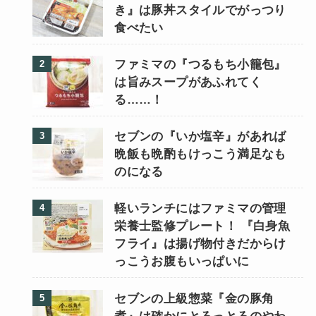
き』は豚丼スタイルでがっつり
食べたい
ファミマの『つるもち小籠包』
は旨みスープがあふれてく
る……！
セブンの『いか塩辛』があれば
晩飯も晩酌もけっこう満足なも
のになる
軽いランチにはファミマの管理
栄養士監修プレート！ 『白身魚
フライ』は揚げ物付きだからけ
っこうお腹もいっぱいに
セブンの上級惣菜『金の豚角