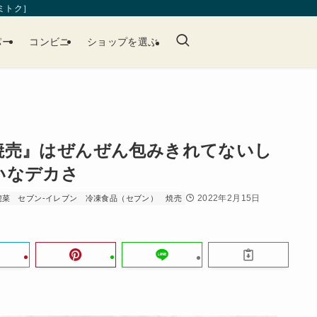
［ミトク］
パー
コンビニ
ショップを選ぶ
焼売』はぜんぜん包みきれてないし
いなデカさ
2022年2月15日
惣菜
セブン-イレブン
冷凍食品（セブン）
焼売