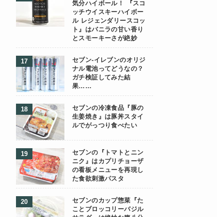
気分ハイボール！ 『スコ
ッチウイスキーハイボー
ル レジェンダリースコッ
ト』はバニラの甘い香り
とスモーキーさが絶妙
セブン-イレブンのオリジ
ナル電池ってどうなの？
ガチ検証してみた結
果……
セブンの冷凍食品『豚の
生姜焼き』は豚丼スタイ
ルでがっつり食べたい
セブンの『トマトとニン
ニク』はカプリチョーザ
の看板メニューを再現し
た食欲刺激パスタ
セブンのカップ惣菜『た
ことブロッコリーバジル