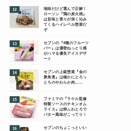
地味だけど選んで正解！
ローソン『鶏の炭火焼』
は旨味と香りが深く沁み
てくるハイレベル惣菜だ
ぞ
セブンの『4種のフルーツ
バー』は濃密ねっとり感
がハマる優良アイスデザ
ート
セブンの上級惣菜『金の
豚角煮』は確かにとろっ
とろのやわらか肉……
ファミマの『ラケル監修
特製ソースのチキンオム
ライス』は卵ふわとろで
バター風味がこってり！
セブンのちょこっといい