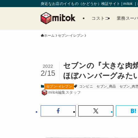
身近なお店のイイもの（かどうか）検証サイト | mitok
コストコ
業務スー
ホーム
セブン-イレブン
セブンの『大きな肉
2022
2/15
ほぼハンバーグみた
セブン-イレブン
コンビニ
セブン_商品
セブン_肉
mitok編集スタッフ