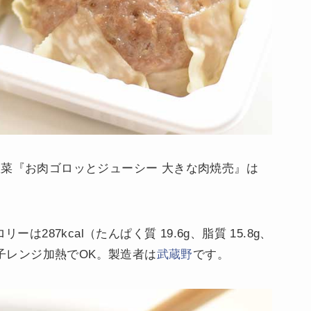
惣菜『お肉ゴロッとジューシー 大きな肉焼売』は
は287kcal（たんぱく質 19.6g、脂質 15.8g、
電子レンジ加熱でOK。製造者は
武蔵野
です。