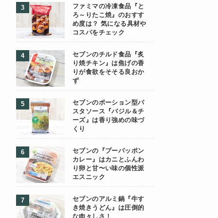
ファミマの冷凍食品『と
ろ～りたこ焼』のおすす
め度は？ 気になる具材や
コスパをチェック
セブンのチルド食品『炙
り焼チキン』は焦げの香
りが食欲をそそる良おか
ず
セブンのポーション型パ
スタソース『バジル＆チ
ーズ』は香り強めの味づ
くり
セブンの『プーパッポン
カレー』はカニとふんわ
り卵と甘〜い味の個性派
エスニック
セブンのアルミ鍋『牛す
き焼きうどん』は圧倒的
な肉々しさ！