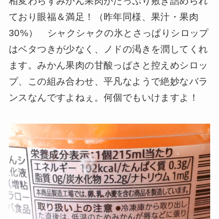
相変わらずみかん果肉がたっぷり敷き詰められ
ており眼福＆満足！（昨年同様、果汁・果肉
30%） シャクシャクの氷とさっぱりシロップ
はベタつきが少なく、ノドの渇きを潤してくれ
ます。みかん果肉の甘酸っぱさと控えめシロッ
プ、この組み合わせ、平凡なようで絶妙なバラ
ンスなんですよねぇ。何個でもいけますよ！