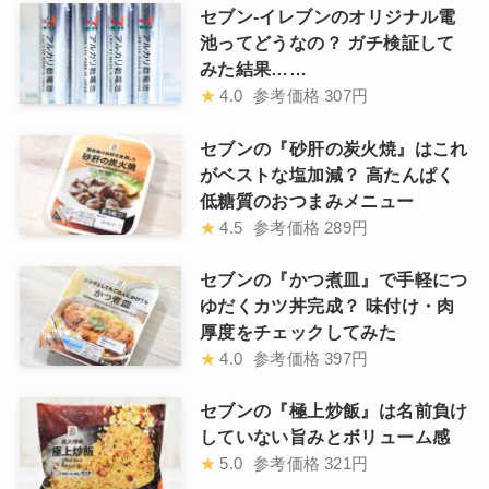
セブン-イレブンのオリジナル電
池ってどうなの？ ガチ検証して
みた結果……
★
4.0
参考価格
307円
セブンの『砂肝の炭火焼』はこれ
がベストな塩加減？ 高たんぱく
低糖質のおつまみメニュー
★
4.5
参考価格
289円
セブンの『かつ煮皿』で手軽につ
ゆだくカツ丼完成？ 味付け・肉
厚度をチェックしてみた
★
4.0
参考価格
397円
セブンの『極上炒飯』は名前負け
していない旨みとボリューム感
★
5.0
参考価格
321円