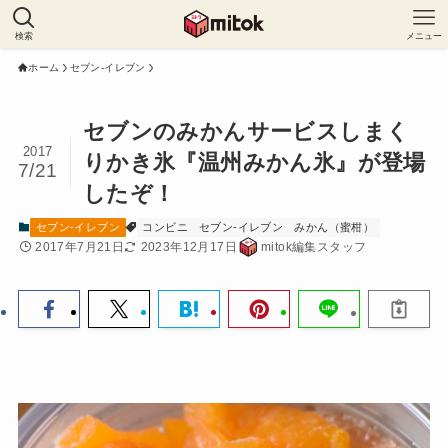
検索
メニュー
ホーム
セブン-イレブン
セブンのみかんサービスしまく
2017
りかき氷『温州みかん氷』が登場
7/21
したぞ！
セブン-イレブン
コンビニ
セブン-イレブン
みかん（蜜柑）
2017年7月21日
2023年12月17日
mitok編集スタッフ