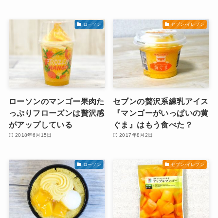
ローソン
セブン-イレブン
ローソンのマンゴー果肉た
セブンの贅沢系練乳アイス
っぷりフローズンは贅沢感
『マンゴーがいっぱいの黄
がアップしている
ぐま』はもう食べた？
2018年6月15日
2017年8月2日
ローソン
セブン-イレブン