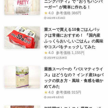
ニングパティ』で “おうちハンバ
ーガー” が簡単に作れる！
★
4.0
参考価格
386円
2023年1月28日
業スーで買える10食ごはんパッ
クは常備におすすめ！ 『国内産
ふっくらおいしいごはん』の風味
やコスパをチェックしてみた
★
4.0
参考価格
1,155円
2024年12月26日
業務スーパーの『バスマティライ
ス』はどうなの？ インド産1kgパ
ックの炊き方・風味・食感を確か
めてみた
★
4.0
参考価格
915円
2024年3月5日