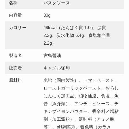
名称
パスタソース
内容量
30g
カロリー
49kcal（たんぱく質 1.0g、脂質
2.2g、炭水化物 6.4g、食塩相当量
2.2g）
製造者
宮島醤油
販売者
キャメル珈琲
原材料
水飴（国内製造）、トマトペースト、
ローストガーリックペースト、おろし
にんにく加工品、植物油脂、食塩、魚
醤（魚介類）、アンチョビソース、チ
キンブイヨンパウダー、香辛料／増粘
剤（加工澱粉）、調味料（アミノ酸
等）、pH調整剤、着色料（カラメ