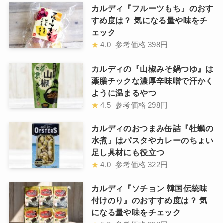
カルディ『フルーツもち』のおす
すめ度は？ 気になる量や味をチ
ェック
★
4.0
参考価格
398円
カルディの『山椒みそ鍋つゆ』は
薬膳チックな濃厚辛味噌で汗かく
ように温まるやつ
★
4.5
参考価格
298円
カルディのおつまみ缶詰『牡蠣の
水煮』はパスタやカレーのちょい
足し具材にも役立つ
★
4.0
参考価格
322円
カルディ『ソチョン 韓国伝統味
付けのり』のおすすめ度は？ 気
になる量や味をチェック