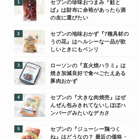
セブンの珍味おつまみ『鮭と
ば』は財布に余裕があったら酒
の友に選びたい
セブンの地味おかず『7種具材の
うの花』はヘルシーな一品が欲
しいときにもベンリ
ローソンの『直火焼ハラミ』は
焼き加減良好で食べごたえある
豚肉おかず
セブンの『大きな肉焼売』はぜ
んぜん包みきれてないしほぼハ
ンバーグみたいなデカさ
セブンの『ジューシー鶏つく
ね』はどうなの？ 最近の価格・