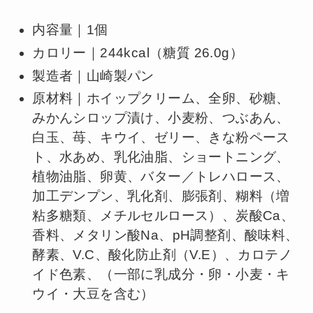
内容量｜1個
カロリー｜244kcal（糖質 26.0g）
製造者｜山崎製パン
原材料｜ホイップクリーム、全卵、砂糖、
みかんシロップ漬け、小麦粉、つぶあん、
白玉、苺、キウイ、ゼリー、きな粉ペース
ト、水あめ、乳化油脂、ショートニング、
植物油脂、卵黄、バター／トレハロース、
加工デンプン、乳化剤、膨張剤、糊料（増
粘多糖類、メチルセルロース）、炭酸Ca、
香料、メタリン酸Na、pH調整剤、酸味料、
酵素、V.C、酸化防止剤（V.E）、カロテノ
イド色素、（一部に乳成分・卵・小麦・キ
ウイ・大豆を含む）