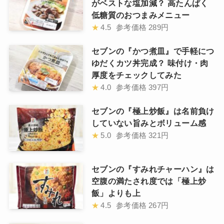
がベストな塩加減？ 高たんぱく
低糖質のおつまみメニュー
★
4.5
参考価格
289円
セブンの『かつ煮皿』で手軽につ
ゆだくカツ丼完成？ 味付け・肉
厚度をチェックしてみた
★
4.0
参考価格
397円
セブンの『極上炒飯』は名前負け
していない旨みとボリューム感
★
5.0
参考価格
321円
セブンの『すみれチャーハン』は
空腹の満たされ度では「極上炒
飯」よりも上
★
4.5
参考価格
267円