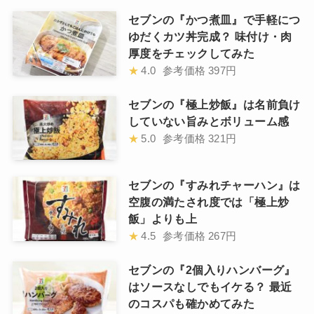
セブンの『かつ煮皿』で手軽につ
ゆだくカツ丼完成？ 味付け・肉
厚度をチェックしてみた
★
4.0
参考価格
397円
セブンの『極上炒飯』は名前負け
していない旨みとボリューム感
★
5.0
参考価格
321円
セブンの『すみれチャーハン』は
空腹の満たされ度では「極上炒
飯」よりも上
★
4.5
参考価格
267円
セブンの『2個入りハンバーグ』
はソースなしでもイケる？ 最近
のコスパも確かめてみた