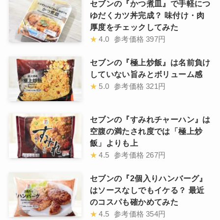
セブンの『かつ煮皿』で手軽につ
ゆだくカツ丼完成？ 味付け・肉
厚度をチェックしてみた
★
4.0
参考価格
397円
セブンの『極上炒飯』は名前負け
していない旨みとボリューム感
★
5.0
参考価格
321円
セブンの『すみれチャーハン』は
空腹の満たされ度では「極上炒
飯」よりも上
★
4.5
参考価格
267円
セブンの『2個入りハンバーグ』
はソースなしでもイケる？ 最近
のコスパも確かめてみた
★
4.5
参考価格
354円