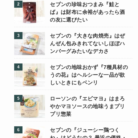
セブンの珍味おつまみ『鮭と
ば』は財布に余裕があったら酒
の友に選びたい
セブンの『大きな肉焼売』はぜ
んぜん包みきれてないしほぼハ
ンバーグみたいなデカさ
セブンの地味おかず『7種具材の
うの花』はヘルシーな一品が欲
しいときにもベンリ
ローソンの『エビマヨ』はまろ
やかマヨソースの地味うまプリ
プリ惣菜
セブンの『ジューシー鶏つく
ね』はどうなの？ 最近の価格・