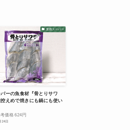
業務スーパー
ーパーの魚食材『骨とりサワ
脂控えめで焼きにも鍋にも使い
し
参考価格
624円
月24日