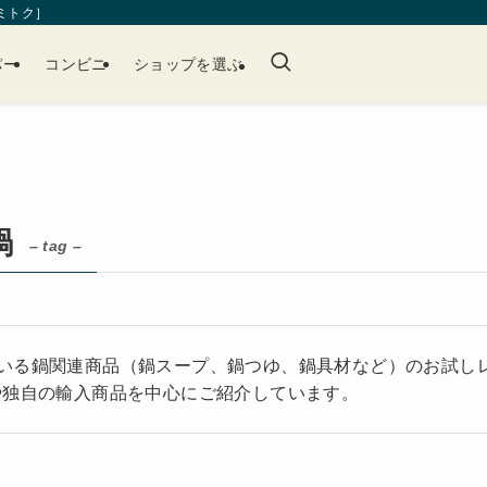
［ミトク］
パー
コンビニ
ショップを選ぶ
鍋
– tag –
いる鍋関連商品（鍋スープ、鍋つゆ、鍋具材など）のお試し
や独自の輸入商品を中心にご紹介しています。