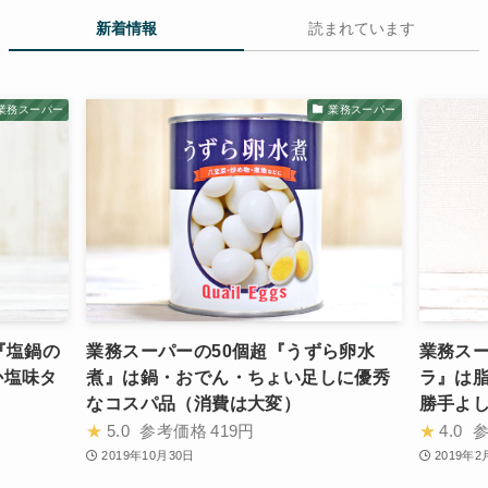
新着情報
読まれています
業務スーパー
業務スーパー
『塩鍋の
業務スーパーの50個超『うずら卵水
業務ス
か塩味タ
煮』は鍋・おでん・ちょい足しに優秀
ラ』は
なコスパ品（消費は大変）
勝手よ
★
5.0
参考価格
419円
★
4.0
2019年10月30日
2019年2