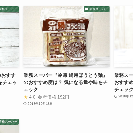
業務スーパー
業務スーパー
のおすす
業務スーパー『冷凍 鍋用ほうとう麺』
業務ス
をチェッ
のおすすめ度は？ 気になる量や味をチ
おすすめ
ェック
チェッ
★
4.0
参考価格
192円
2016年1
2018年10月18日
業務スーパー