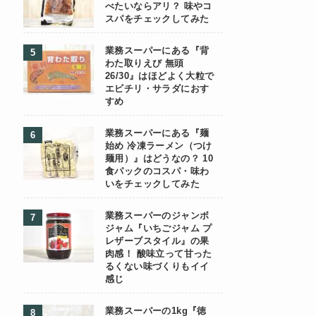
べたいならアリ？ 味やコ
スパをチェックしてみた
業務スーパーにある『背
わた取りえび 無頭
26/30』はほどよく大粒で
エビチリ・サラダにおす
すめ
業務スーパーにある『麺
始め 冷凍ラーメン（つけ
麺用）』はどうなの？ 10
食パックのコスパ・味わ
いをチェックしてみた
業務スーパーのジャンボ
ジャム『いちごジャム プ
レザーブスタイル』の果
肉感！ 酸味立って甘った
るくない味づくりもイイ
感じ
業務スーパーの1kg『徳