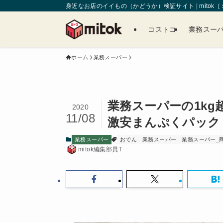
身近なお店のイイもの（かどうか）検証サイト | mitok
コストコ
業務スー
ホーム
業務スーパー
業務スーパーの1k
2020
11/08
激安まんぷくパック
業務スーパー
おでん
業務スーパー
業務スーパー_
mitok編集部員T