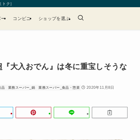
［ミトク］
パー
コンビニ
ショップを選ぶ
g超『大入おでん』は冬に重宝しそうな
2020年11月8日
商品
業務スーパー_鍋
業務スーパー_食品・惣菜