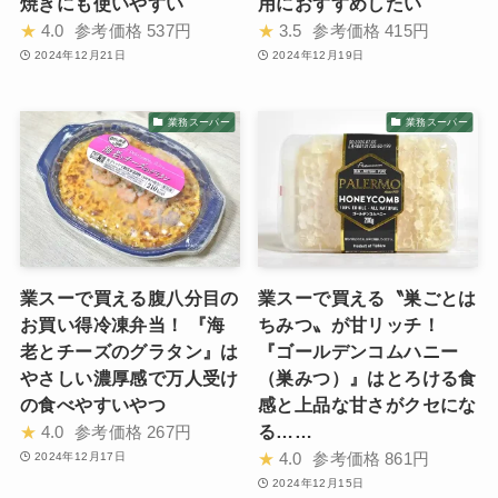
焼きにも使いやすい
用におすすめしたい
★
4.0
参考価格
537円
★
3.5
参考価格
415円
2024年12月21日
2024年12月19日
業務スーパー
業務スーパー
業スーで買える腹八分目の
業スーで買える〝巣ごとは
お買い得冷凍弁当！ 『海
ちみつ〟が甘リッチ！
老とチーズのグラタン』は
『ゴールデンコムハニー
やさしい濃厚感で万人受け
（巣みつ）』はとろける食
の食べやすいやつ
感と上品な甘さがクセにな
る……
★
4.0
参考価格
267円
★
4.0
参考価格
861円
2024年12月17日
2024年12月15日