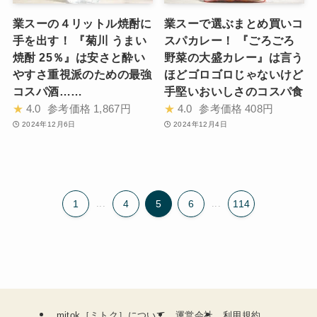
業スーの４リットル焼酎に
業スーで選ぶまとめ買いコ
手を出す！ 『菊川 うまい
スパカレー！ 『ごろごろ
焼酎 25％』は安さと酔い
野菜の大盛カレー』は言う
やすさ重視派のための最強
ほどゴロゴロじゃないけど
コスパ酒……
手堅いおいしさのコスパ食
★
4.0
参考価格
1,867円
★
4.0
参考価格
408円
2024年12月6日
2024年12月4日
1
...
4
5
6
...
114
mitok［ミトク］について
運営会社
利用規約