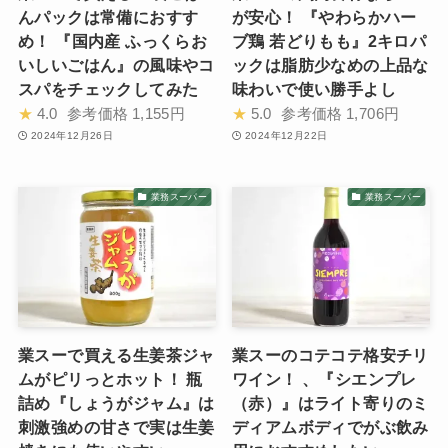
んパックは常備におすす
が安心！ 『やわらかハー
め！ 『国内産 ふっくらお
ブ鶏 若どりもも』2キロパ
いしいごはん』の風味やコ
ックは脂肪少なめの上品な
スパをチェックしてみた
味わいで使い勝手よし
★
4.0
参考価格
1,155円
★
5.0
参考価格
1,706円
2024年12月26日
2024年12月22日
業務スーパー
業務スーパー
業スーで買える生姜茶ジャ
業スーのコテコテ格安チリ
ムがピリっとホット！ 瓶
ワイン！ 、『シエンプレ
詰め『しょうがジャム』は
（赤）』はライト寄りのミ
刺激強めの甘さで実は生姜
ディアムボディでがぶ飲み