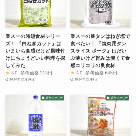
業スーの時短食材シリー
業スーの豚タンはねぎ塩で
ズ！ 『白ねぎカット』は
食べたい！ 『焼肉用タン
いまいち食感だけど風味付
スライス ポーク』はだい
けにちょうどいい料理を探
ぶ薄いけど旨みは濃くて食
してみた
感コリコリの良食材
★
3.0
参考価格
213円
★
4.0
参考価格
645円
2024年12月10日
2024年12月8日
業務スーパー
業務スーパー