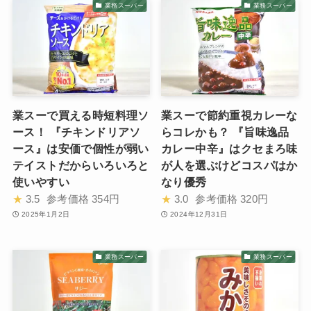
業務スーパー
業務スーパー
業スーで買える時短料理ソ
業スーで節約重視カレーな
ース！ 『チキンドリアソ
らコレかも？ 『旨味逸品
ース』は安価で個性が弱い
カレー中辛』はクセまろ味
テイストだからいろいろと
が人を選ぶけどコスパはか
使いやすい
なり優秀
★
3.5
参考価格
354円
★
3.0
参考価格
320円
2025年1月2日
2024年12月31日
業務スーパー
業務スーパー