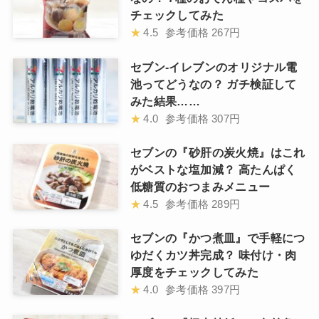
チェックしてみた
★
4.5
参考価格
267円
セブン-イレブンのオリジナル電
池ってどうなの？ ガチ検証して
みた結果……
★
4.0
参考価格
307円
セブンの『砂肝の炭火焼』はこれ
がベストな塩加減？ 高たんぱく
低糖質のおつまみメニュー
★
4.5
参考価格
289円
セブンの『かつ煮皿』で手軽につ
ゆだくカツ丼完成？ 味付け・肉
厚度をチェックしてみた
★
4.0
参考価格
397円