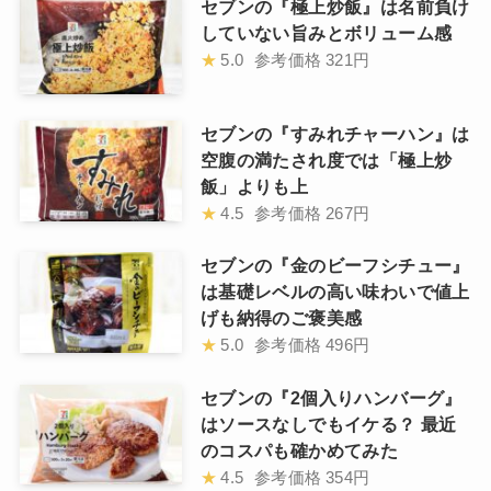
セブンの『極上炒飯』は名前負け
していない旨みとボリューム感
★
5.0
参考価格
321円
セブンの『すみれチャーハン』は
空腹の満たされ度では「極上炒
飯」よりも上
★
4.5
参考価格
267円
セブンの『金のビーフシチュー』
は基礎レベルの高い味わいで値上
げも納得のご褒美感
★
5.0
参考価格
496円
セブンの『2個入りハンバーグ』
はソースなしでもイケる？ 最近
のコスパも確かめてみた
★
4.5
参考価格
354円