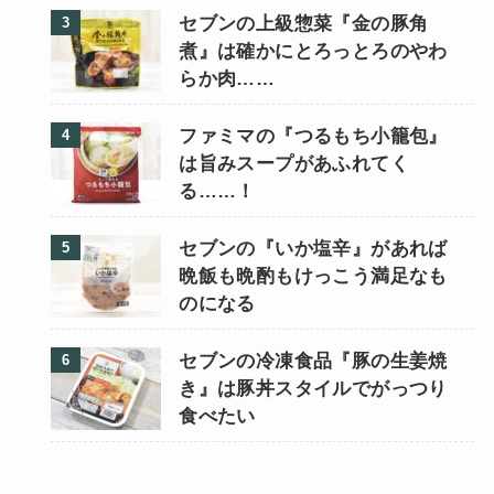
セブンの上級惣菜『金の豚角
煮』は確かにとろっとろのやわ
らか肉……
ファミマの『つるもち小籠包』
は旨みスープがあふれてく
る……！
セブンの『いか塩辛』があれば
晩飯も晩酌もけっこう満足なも
のになる
セブンの冷凍食品『豚の生姜焼
き』は豚丼スタイルでがっつり
食べたい