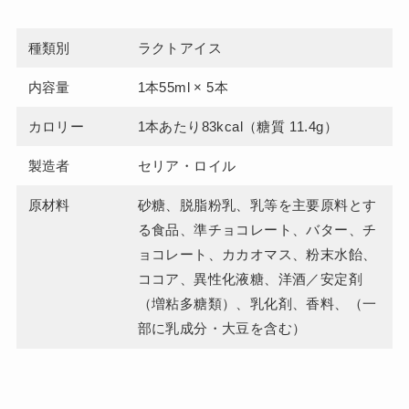
種類別
ラクトアイス
内容量
1本55ml × 5本
カロリー
1本あたり83kcal（糖質 11.4g）
製造者
セリア・ロイル
原材料
砂糖、脱脂粉乳、乳等を主要原料とす
る食品、準チョコレート、バター、チ
ョコレート、カカオマス、粉末水飴、
ココア、異性化液糖、洋酒／安定剤
（増粘多糖類）、乳化剤、香料、（一
部に乳成分・大豆を含む）