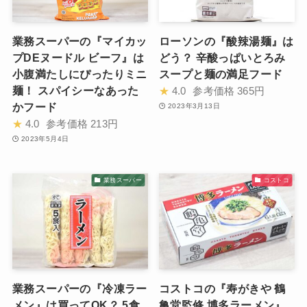
業務スーパーの『マイカッ
ローソンの『酸辣湯麺』は
プDEヌードル ビーフ』は
どう？ 辛酸っぱいとろみ
小腹満たしにぴったりミニ
スープと麺の満足フード
麺！ スパイシーなあった
★
4.0
参考価格
365円
かフード
2023年3月13日
★
4.0
参考価格
213円
2023年5月4日
業務スーパー
コストコ
業務スーパーの『冷凍ラー
コストコの『寿がきや 鶴
メン』は買ってOK？ 5食
亀堂監修 博多ラーメン』