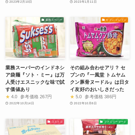
2023年2月10日
2023年1月11日
業務スーパー
セブン-イレブン
業務スーパーのインドネシ
その組み合わせアリ？ セ
ア袋麺『ソト・ミー』は万
ブンの『一風堂 トムヤム
人受けエスニックな味で試
クン豚骨ヌードル』は日タ
す価値あり
イ友好のおいしさだった
★
4.0
参考価格
267円
★
5.0
参考価格
386円
2022年10月14日
2022年10月6日
コストコ
ファミリーマート