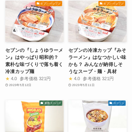
セブン-イレブン
セブン-イレブン
セブンの『しょうゆラーメ
セブンの冷凍カップ『みそ
ン』はやっぱり昭和的？
ラーメン』はなつかしい味
素朴な味づくりで落ち着く
かも？ みんなが納得しそ
冷凍カップ麺
うなスープ・麺・具材
★
4.0
参考価格
321円
★
4.0
参考価格
321円
2023年5月12日
2023年5月11日
業務スーパー
ローソン