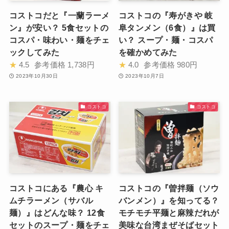
コストコだと『一蘭ラーメ
コストコの『寿がきや 岐
ン』が安い？ 5食セットの
阜タンメン（6食）』は買
コスパ・味わい・麺をチェ
い？ スープ・麺・コスパ
ックしてみた
を確かめてみた
★
4.5
参考価格
1,738円
★
4.0
参考価格
980円
2023年10月30日
2023年10月7日
コストコ
コストコ
コストコにある『農心 キ
コストコの『曽拌麺（ソウ
ムチラーメン（サバル
バンメン）』を知ってる？
麺）』はどんな味？ 12食
モチモチ平麺と麻辣だれが
セットのスープ・麺をチェ
美味な台湾まぜそばセット