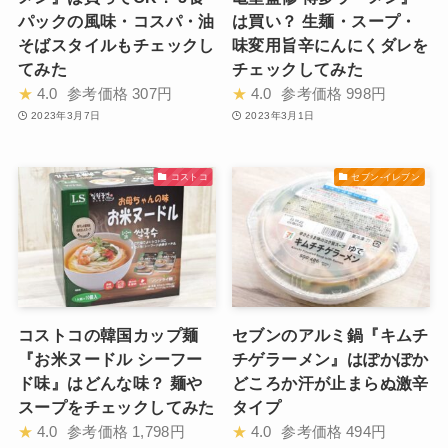
パックの風味・コスパ・油
は買い？ 生麺・スープ・
そばスタイルもチェックし
味変用旨辛にんにくダレを
てみた
チェックしてみた
★
4.0
参考価格
307円
★
4.0
参考価格
998円
2023年3月7日
2023年3月1日
コストコ
セブン-イレブン
コストコの韓国カップ麺
セブンのアルミ鍋『キムチ
『お米ヌードル シーフー
チゲラーメン』はぽかぽか
ド味』はどんな味？ 麺や
どころか汗が止まらぬ激辛
スープをチェックしてみた
タイプ
★
4.0
参考価格
1,798円
★
4.0
参考価格
494円