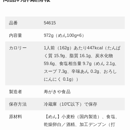
品番
54615
内容量
972g（めん100g×6）
カロリー
1人前（162g）あたり447kcal（たんぱ
く質 15.9g、脂質 16.1g、炭水化物
59.6g、食塩相当量 9.7g（めん 2.1g、
スープ 7.3g、辛味あん 0.2g、おろし
にんにく 0.1g））
製造者
寿がきや食品
保存方法
冷蔵庫（10℃以下）で保存
原材料
【めん】小麦粉（国内製造）、食塩、
乾燥卵白／酒精、加工デンプン（打