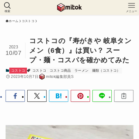
検索
メニュー
ホーム
コストコ
コストコの『寿がきや 岐阜タン
2023
メン（6食）』は買い？ スー
10/07
プ・麺・コスパを確かめてみた
コストコ
コストコ
コストコ商品
ラーメン
麺類（コストコ）
2023年10月7日
mitok編集部員S