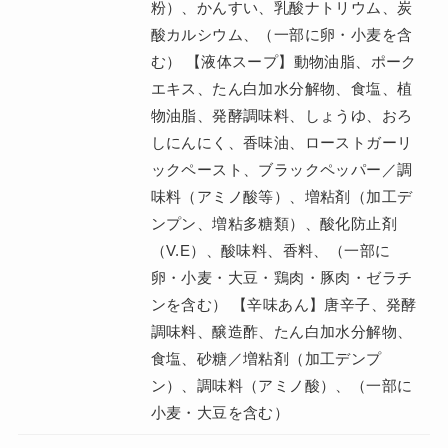
粉）、かんすい、乳酸ナトリウム、炭
酸カルシウム、（一部に卵・小麦を含
む） 【液体スープ】動物油脂、ポーク
エキス、たん白加水分解物、食塩、植
物油脂、発酵調味料、しょうゆ、おろ
しにんにく、香味油、ローストガーリ
ックペースト、ブラックペッパー／調
味料（アミノ酸等）、増粘剤（加工デ
ンプン、増粘多糖類）、酸化防止剤
（V.E）、酸味料、香料、（一部に
卵・小麦・大豆・鶏肉・豚肉・ゼラチ
ンを含む） 【辛味あん】唐辛子、発酵
調味料、醸造酢、たん白加水分解物、
食塩、砂糖／増粘剤（加工デンプ
ン）、調味料（アミノ酸）、（一部に
小麦・大豆を含む）