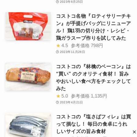
2023年6月25日
コストコ名物『ロティサリーチキ
ン』が手提げバッグにリニューア
ル！ 鶏1羽の切り分け・レシピ・
鶏ガラスープ作りを試してみた
★
4.5
参考価格
798円
2023年11月26日
コストコの『林檎のベーコン』は
“買い” のクオリティ食材！ 旨み
やおいしい食べ方をチェックして
みた
★
5.0
参考価格
1,135円
2023年4月21日
コストコの『塩さばフィレ』は買
って損なし！ 毎日の食卓にうれ
しいサイズの旨み食材