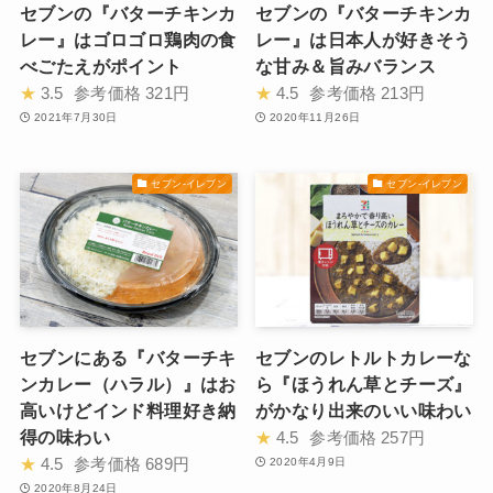
セブンの『バターチキンカ
セブンの『バターチキンカ
レー』はゴロゴロ鶏肉の食
レー』は日本人が好きそう
べごたえがポイント
な甘み＆旨みバランス
★
3.5
参考価格
321円
★
4.5
参考価格
213円
2021年7月30日
2020年11月26日
セブン-イレブン
セブン-イレブン
セブンにある『バターチキ
セブンのレトルトカレーな
ンカレー（ハラル）』はお
ら『ほうれん草とチーズ』
高いけどインド料理好き納
がかなり出来のいい味わい
得の味わい
★
4.5
参考価格
257円
★
4.5
参考価格
689円
2020年4月9日
2020年8月24日