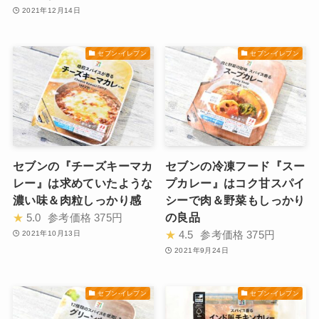
2021年12月14日
セブン-イレブン
セブン-イレブン
セブンの『チーズキーマカ
セブンの冷凍フード『スー
レー』は求めていたような
プカレー』はコク甘スパイ
濃い味＆肉粒しっかり感
シーで肉＆野菜もしっかり
の良品
★
5.0
参考価格
375円
★
4.5
参考価格
375円
2021年10月13日
2021年9月24日
セブン-イレブン
セブン-イレブン