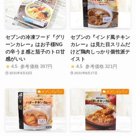
セブンの冷凍フード『グリ
セブンの『インド風チキン
ーンカレー』はお子様NG
カレー』は見た目スリムだ
の辛うま感と茄子のトロ甘
けど鶏肉しっかり個性派テ
感がいい
イスト
★
4.5
参考価格
397円
★
4.5
参考価格
321円
2021年9月22日
2021年8月17日
セブン-イレブン
セブン-イレブン