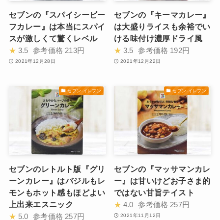
セブンの『スパイシービー
セブンの『キーマカレー』
フカレー』は本当にスパイ
は大盛りライスも余裕でい
スが激しくて驚くレベル
ける味付け濃厚ドライ風
★
3.5
参考価格
213円
★
3.5
参考価格
192円
2021年12月28日
2021年12月22日
セブン-イレブン
セブン-イレブン
セブンのレトルト版『グリ
セブンの『マッサマンカレ
ーンカレー』はバジルもレ
ー』は甘いけどお子さま的
モンもホット感もほどよい
ではない甘旨テイスト
上出来エスニック
★
4.0
参考価格
257円
★
5.0
参考価格
257円
2021年11月12日