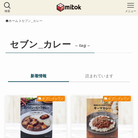
検索
メニュー
ホーム
セブン_カレー
セブン_カレー
– tag –
新着情報
読まれています
セブン-イレブン
セブン-イレブン