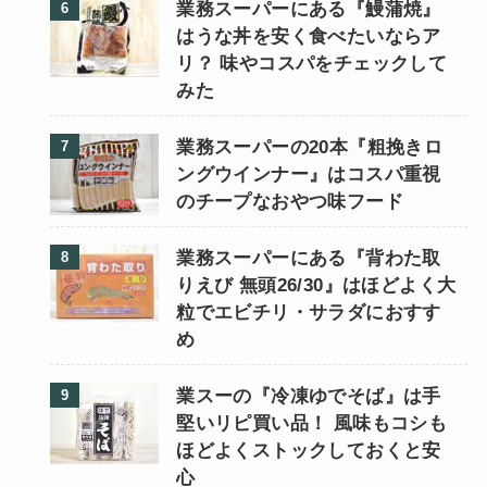
業務スーパーにある『鰻蒲焼』
はうな丼を安く食べたいならア
リ？ 味やコスパをチェックして
みた
業務スーパーの20本『粗挽きロ
ングウインナー』はコスパ重視
のチープなおやつ味フード
業務スーパーにある『背わた取
りえび 無頭26/30』はほどよく大
粒でエビチリ・サラダにおすす
め
業スーの『冷凍ゆでそば』は手
堅いリピ買い品！ 風味もコシも
ほどよくストックしておくと安
心