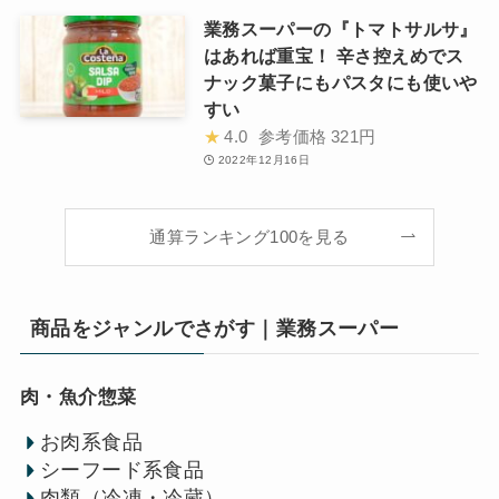
業務スーパーの『トマトサルサ』
はあれば重宝！ 辛さ控えめでス
ナック菓子にもパスタにも使いや
すい
★
4.0
参考価格
321円
2022年12月16日
通算ランキング100を見る
商品をジャンルでさがす｜業務スーパー
肉・魚介惣菜
お肉系食品
シーフード系食品
肉類（冷凍・冷蔵）