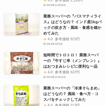
★
4.0
参考価格
1,155円
2024年12月26日
業務スーパーの『バスマティライ
ス』はどうなの？ インド産1kgパ
ックの炊き方・風味・食感を確か
めてみた
★
4.0
参考価格
915円
2024年3月5日
短時間でトロトロ！ 業務スーパ
ーの『牛すじ串（メンブレン）』
はおつまみレシピに便利な一品
★
4.0
参考価格
537円
2022年10月22日
業務スーパーの「冷凍そらまめ」
はどうなの？ 風味・食べ方・コ
スパをチェックしてみた
★
4.0
参考価格
213円