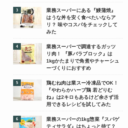
業務スーパーにある『鰻蒲焼』
はうな丼を安く食べたいならア
リ？ 味やコスパをチェックして
みた
業務スーパーで調達するガッツ
リ肉！ 『豚バラブロック』は
1kgかたまりで角煮やチャーシュ
ーづくりにおすすめ
鶏むね肉は業スー冷凍品でOK！
『やわらかハーブ鶏 若どりむ
ね』は2キロもあるけど余さず活
用できるレシピを試してみた
業務スーパーの1kg惣菜『スパゲ
ティサラダ』はちょっと待て？