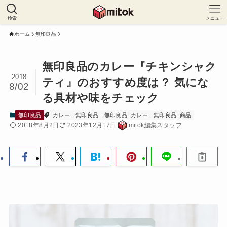
検索
メニュー
ホーム
無印良品
無印良品のカレー『チキンシャク
2018
ティ』のおすすめ度は？ 気にな
8/02
る具材や味をチェック
無印良品
カレー
無印良品
無印良品_カレー
無印良品_商品
2018年8月2日
2023年12月17日
mitok編集スタッフ