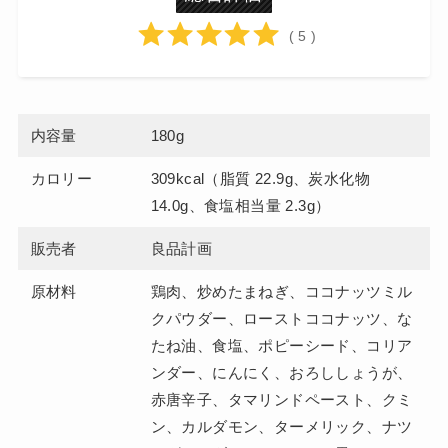
( 5 )
内容量
180g
カロリー
309kcal（脂質 22.9g、炭水化物
14.0g、食塩相当量 2.3g）
販売者
良品計画
原材料
鶏肉、炒めたまねぎ、ココナッツミル
クパウダー、ローストココナッツ、な
たね油、食塩、ポピーシード、コリア
ンダー、にんにく、おろししょうが、
赤唐辛子、タマリンドペースト、クミ
ン、カルダモン、ターメリック、ナツ