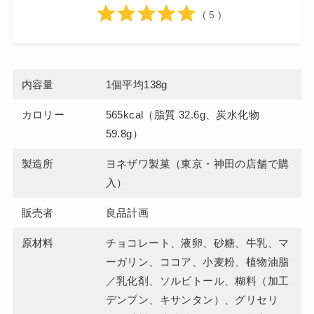
( 5 )
内容量
1個平均138g
カロリー
565kcal（脂質 32.6g、炭水化物
59.8g）
製造所
ヨネザワ製菓（東京・神田の店舗で購
入）
販売者
良品計画
原材料
チョコレート、液卵、砂糖、牛乳、マ
ーガリン、ココア、小麦粉、植物油脂
／乳化剤、ソルビトール、糊料（加工
デンプン、キサンタン）、グリセリ