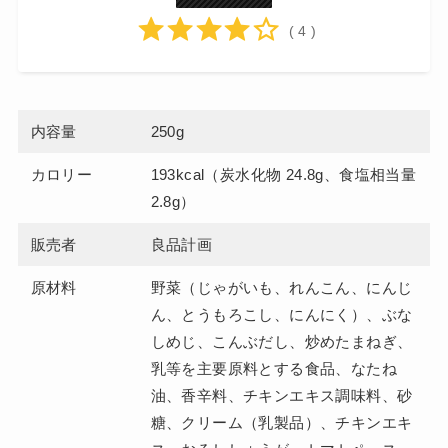
( 4 )
内容量
250g
カロリー
193kcal（炭水化物 24.8g、食塩相当量
2.8g）
販売者
良品計画
原材料
野菜（じゃがいも、れんこん、にんじ
ん、とうもろこし、にんにく）、ぶな
しめじ、こんぶだし、炒めたまねぎ、
乳等を主要原料とする食品、なたね
油、香辛料、チキンエキス調味料、砂
糖、クリーム（乳製品）、チキンエキ