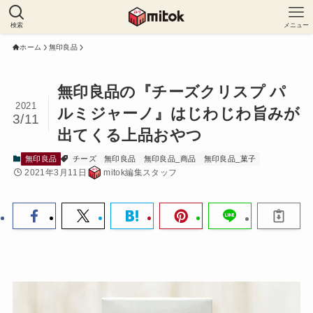
検索
メニュー
ホーム
無印良品
無印良品の『チーズクリスプ パ
2021
ルミジャーノ』はじわじわ旨みが
3/11
出てくる上品おやつ
無印良品
チーズ
無印良品
無印良品_商品
無印良品_菓子
2021年3月11日
mitok編集スタッフ