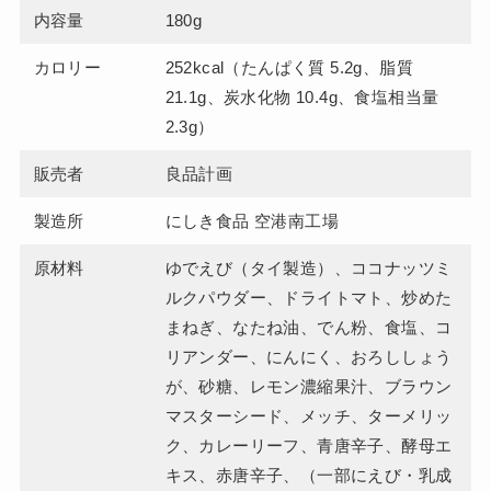
内容量
180g
カロリー
252kcal（たんぱく質 5.2g、脂質
21.1g、炭水化物 10.4g、食塩相当量
2.3g）
販売者
良品計画
製造所
にしき食品 空港南工場
原材料
ゆでえび（タイ製造）、ココナッツミ
ルクパウダー、ドライトマト、炒めた
まねぎ、なたね油、でん粉、食塩、コ
リアンダー、にんにく、おろししょう
が、砂糖、レモン濃縮果汁、ブラウン
マスターシード、メッチ、ターメリッ
ク、カレーリーフ、青唐辛子、酵母エ
キス、赤唐辛子、（一部にえび・乳成