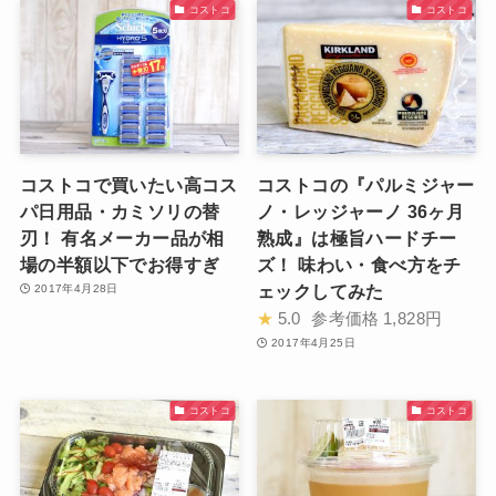
コストコ
コストコ
コストコで買いたい高コス
コストコの『パルミジャー
パ日用品・カミソリの替
ノ・レッジャーノ 36ヶ月
刃！ 有名メーカー品が相
熟成』は極旨ハードチー
場の半額以下でお得すぎ
ズ！ 味わい・食べ方をチ
ェックしてみた
2017年4月28日
★
5.0
参考価格
1,828円
2017年4月25日
コストコ
コストコ