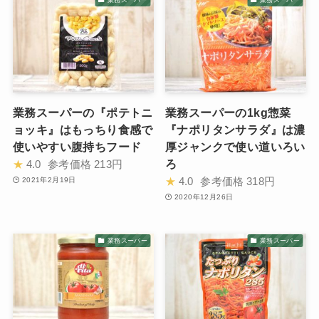
業務スーパーの『ポテトニ
業務スーパーの1kg惣菜
ョッキ』はもっちり食感で
『ナポリタンサラダ』は濃
使いやすい腹持ちフード
厚ジャンクで使い道いろい
ろ
★
4.0
参考価格
213円
★
4.0
参考価格
318円
2021年2月19日
2020年12月26日
業務スーパー
業務スーパー