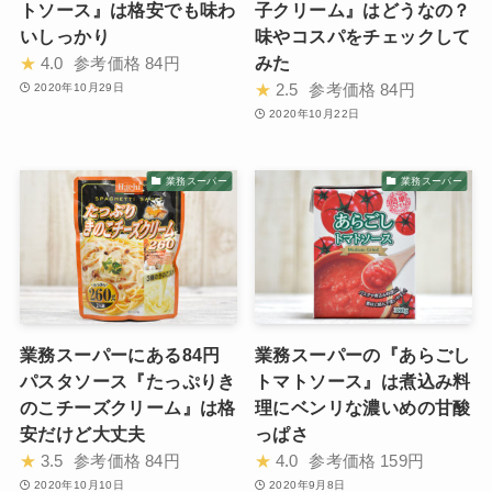
トソース』は格安でも味わ
子クリーム』はどうなの？
いしっかり
味やコスパをチェックして
みた
★
4.0
参考価格
84円
★
2.5
参考価格
84円
2020年10月29日
2020年10月22日
業務スーパー
業務スーパー
業務スーパーにある84円
業務スーパーの『あらごし
パスタソース『たっぷりき
トマトソース』は煮込み料
のこチーズクリーム』は格
理にベンリな濃いめの甘酸
安だけど大丈夫
っぱさ
★
3.5
参考価格
84円
★
4.0
参考価格
159円
2020年10月10日
2020年9月8日