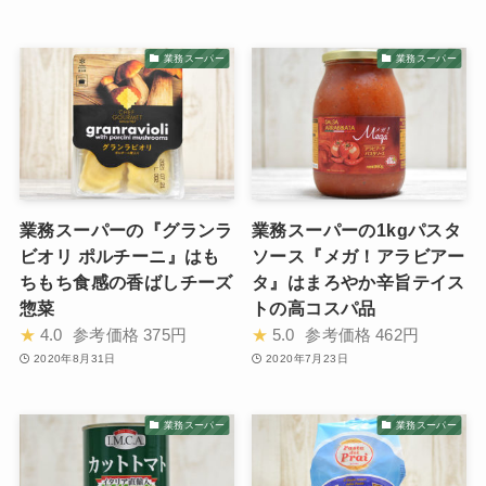
業務スーパー
業務スーパー
業務スーパーの『グランラ
業務スーパーの1kgパスタ
ビオリ ポルチーニ』はも
ソース『メガ！アラビアー
ちもち食感の香ばしチーズ
タ』はまろやか辛旨テイス
惣菜
トの高コスパ品
★
4.0
参考価格
375円
★
5.0
参考価格
462円
2020年8月31日
2020年7月23日
業務スーパー
業務スーパー