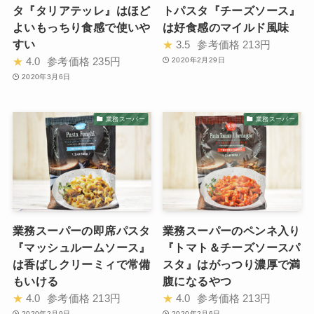
タ『タリアテッレ』はほど
トパスタ『チーズソース』
よいもっちり食感で使いや
は好食感のマイルド風味
すい
★
3.5
参考価格
213円
★
4.0
参考価格
235円
2020年2月29日
2020年3月6日
業務スーパー
業務スーパー
業務スーパーの即席パスタ
業務スーパーのペンネ入り
『マッシュルームソース』
『トマト＆チーズソースパ
は香ばしクリーミィで常備
スタ』はがっつり濃厚で満
もいける
腹になるやつ
★
4.0
参考価格
213円
★
4.0
参考価格
213円
2020年2月9日
2020年2月6日