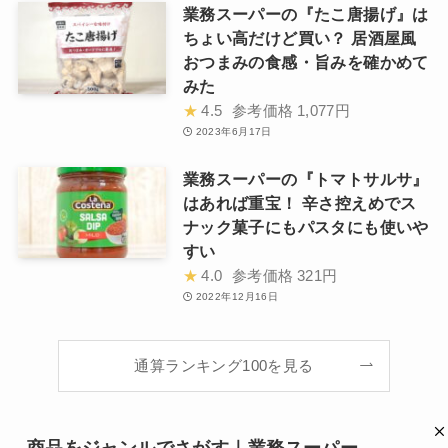
業務スーパーの『たこ唐揚げ』は
ちょい高だけど買い？ 居酒屋風
おつまみの食感・旨みを確かめて
みた
★
4.5
参考価格
1,077円
2023年6月17日
業務スーパーの『トマトサルサ』
はあれば重宝！ 辛さ控えめでス
ナック菓子にもパスタにも使いや
すい
★
4.0
参考価格
321円
2022年12月16日
通算ランキング100を見る