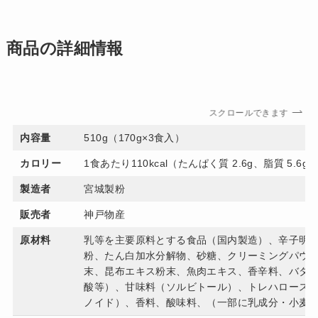
商品の詳細情報
スクロールできます
内容量
510g（170g×3食入）
カロリー
1食あたり110kcal（たんぱく質 2.6g、脂質 5.6g
製造者
宮城製粉
販売者
神戸物産
原材料
乳等を主要原料とする食品（国内製造）、辛子明
粉、たん白加水分解物、砂糖、クリーミングパウ
末、昆布エキス粉末、魚肉エキス、香辛料、バタ
酸等）、甘味料（ソルビトール）、トレハロース、
ノイド）、香料、酸味料、（一部に乳成分・小麦