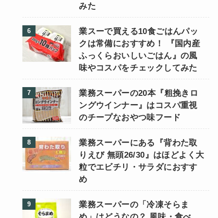
みた
業スーで買える10食ごはんパッ
クは常備におすすめ！ 『国内産
ふっくらおいしいごはん』の風
味やコスパをチェックしてみた
業務スーパーの20本『粗挽きロ
ングウインナー』はコスパ重視
のチープなおやつ味フード
業務スーパーにある『背わた取
りえび 無頭26/30』はほどよく大
粒でエビチリ・サラダにおすす
め
業務スーパーの「冷凍そらま
め」はどうなの？ 風味・食べ