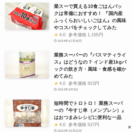
業スーで買える10食ごはんパッ
クは常備におすすめ！ 『国内産
ふっくらおいしいごはん』の風味
やコスパをチェックしてみた
★
4.0
参考価格
1,155円
2024年12月26日
業務スーパーの『バスマティライ
ス』はどうなの？ インド産1kgパ
ックの炊き方・風味・食感を確か
めてみた
★
4.0
参考価格
915円
2024年3月5日
短時間でトロトロ！ 業務スーパ
ーの『牛すじ串（メンブレン）』
はおつまみレシピに便利な一品
★
4.0
参考価格
537円
2022年10月22日