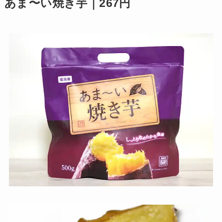
あま〜い焼き芋｜267円