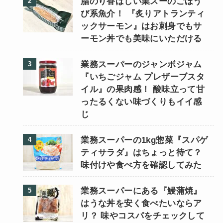
脂のり香ばしい業スーのごほう
び系魚介！ 『炙りアトランティ
ックサーモン』はお刺身でもサ
ーモン丼でも美味にいただける
業務スーパーのジャンボジャム
『いちごジャム プレザーブスタ
イル』の果肉感！ 酸味立って甘
ったるくない味づくりもイイ感
じ
業務スーパーの1kg惣菜『スパゲ
ティサラダ』はちょっと待て？
味付けや食べ方を確認してみた
業務スーパーにある『鰻蒲焼』
はうな丼を安く食べたいならア
リ？ 味やコスパをチェックして