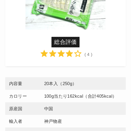
総合評価
( 4 )
内容量
20本入（250g）
カロリー
100g当たり162kcal（合計405kcal）
原産国
中国
輸入者
神戸物産