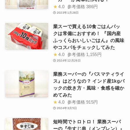
★
4.0
参考価格
386円
2023年1月28日
業スーで買える10食ごはんパッ
クは常備におすすめ！ 『国内産
ふっくらおいしいごはん』の風味
やコスパをチェックしてみた
★
4.0
参考価格
1,155円
2024年12月26日
業務スーパーの『バスマティライ
ス』はどうなの？ インド産1kgパ
ックの炊き方・風味・食感を確か
めてみた
★
4.0
参考価格
915円
2024年3月5日
短時間でトロトロ！ 業務スーパ
ーの『牛すじ串（メンブレン）』