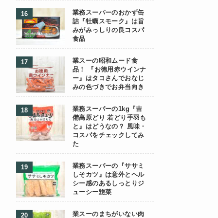
業務スーパーのおかず缶
詰『牡蠣スモーク』は旨
みがみっしりの良コスパ
食品
業スーの昭和ムード食
品！ 『お徳用赤ウインナ
ー』はタコさんでおなじ
みの色づきでお弁当向き
業務スーパーの1kg『吉
備高原どり 若どり手羽も
と』はどうなの？ 風味・
コスパをチェックしてみ
た
業務スーパーの『ササミ
しそカツ』は意外とヘル
シー感のあるしっとりジ
ューシー惣菜
業スーのまちがいない肉