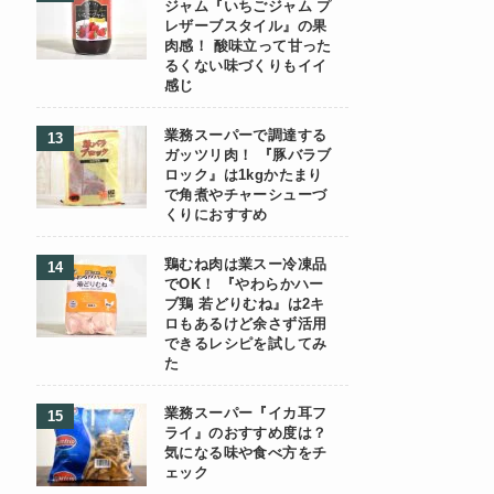
ジャム『いちごジャム プ
レザーブスタイル』の果
肉感！ 酸味立って甘った
るくない味づくりもイイ
感じ
業務スーパーで調達する
ガッツリ肉！ 『豚バラブ
ロック』は1kgかたまり
で角煮やチャーシューづ
くりにおすすめ
鶏むね肉は業スー冷凍品
でOK！ 『やわらかハー
ブ鶏 若どりむね』は2キ
ロもあるけど余さず活用
できるレシピを試してみ
た
業務スーパー『イカ耳フ
ライ』のおすすめ度は？
気になる味や食べ方をチ
ェック