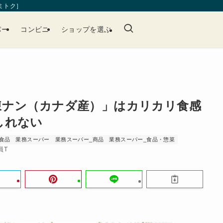
［ミトク］
パー
コンビニ
ショップを選ぶ
凍ナン（カナダ産）」はカリカリ食感
しれない
食品
業務スーパー
業務スーパー_商品
業務スーパー_食品・惣菜
員T