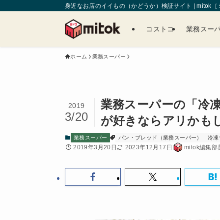
身近なお店のイイもの（かどうか）検証サイト | mitok
コストコ
業務スー
ホーム
業務スーパー
業務スーパーの「冷
2019
3/20
が好きならアリかも
業務スーパー
パン・ブレッド（業務スーパー）
冷凍
2019年3月20日
2023年12月17日
mitok編集部