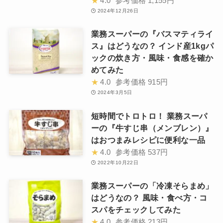
★
4.0
参考価格
1,155円
2024年12月26日
業務スーパーの『バスマティライ
ス』はどうなの？ インド産1kgパ
ックの炊き方・風味・食感を確か
めてみた
★
4.0
参考価格
915円
2024年3月5日
短時間でトロトロ！ 業務スーパ
ーの『牛すじ串（メンブレン）』
はおつまみレシピに便利な一品
★
4.0
参考価格
537円
2022年10月22日
業務スーパーの「冷凍そらまめ」
はどうなの？ 風味・食べ方・コ
スパをチェックしてみた
★
4.0
参考価格
213円