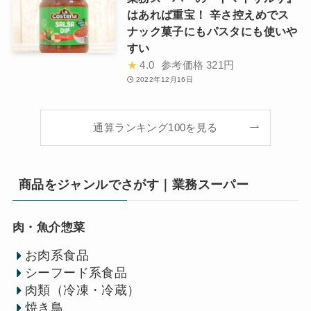
はあれば重宝！ 辛さ控えめでス
ナック菓子にもパスタにも使いや
すい
★
4.0
参考価格
321円
2022年12月16日
通算ランキング100を見る
商品をジャンルでさがす｜業務スーパー
肉・魚介惣菜
お肉系食品
シーフード系食品
肉類（冷凍・冷蔵）
焼き鳥