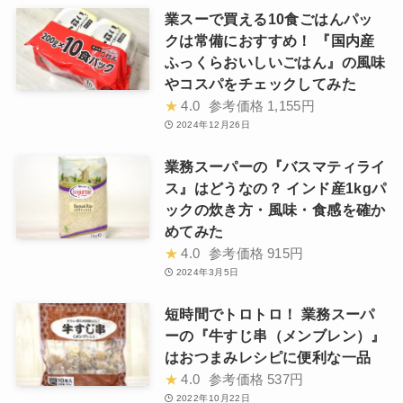
業スーで買える10食ごはんパッ
クは常備におすすめ！ 『国内産
ふっくらおいしいごはん』の風味
やコスパをチェックしてみた
★
4.0
参考価格
1,155円
2024年12月26日
業務スーパーの『バスマティライ
ス』はどうなの？ インド産1kgパ
ックの炊き方・風味・食感を確か
めてみた
★
4.0
参考価格
915円
2024年3月5日
短時間でトロトロ！ 業務スーパ
ーの『牛すじ串（メンブレン）』
はおつまみレシピに便利な一品
★
4.0
参考価格
537円
2022年10月22日