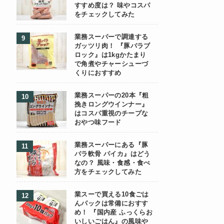
すすめ度は？ 味やコスパ
をチェックしてみた
業務スーパーで調達する
ガッツリ肉！ 『豚バラブ
ロック』は1kgかたまり
で角煮やチャーシューづ
くりにおすすめ
業務スーパーの20本『粗
挽きロングウインナー』
はコスパ重視のチープな
おやつ味フード
業務スーパーにある『豚
バラ軟骨 パイカ』はどう
なの？ 風味・食感・食べ
方をチェックしてみた
業スーで買える10食ごは
んパックは常備におすす
め！ 『国内産 ふっくらお
いしいごはん』の風味や