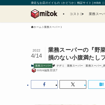
身近なお店のイイもの（かどうか）検証サイト | mitok
コストコ
業務スー
ホーム
業務スーパー
業務スーパーの『野
2022
4/14
損のない小腹満たし
業務スーパー
チヂミ
業務スーパー
業務スーパー_
mitok編集部員T