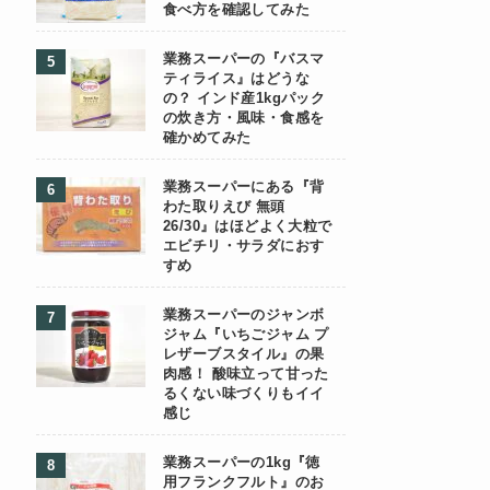
食べ方を確認してみた
業務スーパーの『バスマ
ティライス』はどうな
の？ インド産1kgパック
の炊き方・風味・食感を
確かめてみた
業務スーパーにある『背
わた取りえび 無頭
26/30』はほどよく大粒で
エビチリ・サラダにおす
すめ
業務スーパーのジャンボ
ジャム『いちごジャム プ
レザーブスタイル』の果
肉感！ 酸味立って甘った
るくない味づくりもイイ
感じ
業務スーパーの1kg『徳
用フランクフルト』のお