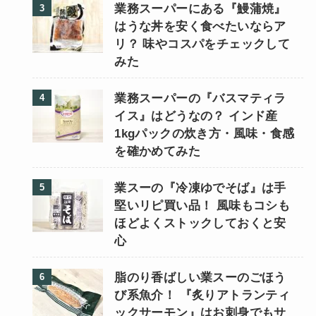
業務スーパーにある『鰻蒲焼』
はうな丼を安く食べたいならア
リ？ 味やコスパをチェックして
みた
業務スーパーの『バスマティラ
イス』はどうなの？ インド産
1kgパックの炊き方・風味・食感
を確かめてみた
業スーの『冷凍ゆでそば』は手
堅いリピ買い品！ 風味もコシも
ほどよくストックしておくと安
心
脂のり香ばしい業スーのごほう
び系魚介！ 『炙りアトランティ
ックサーモン』はお刺身でもサ