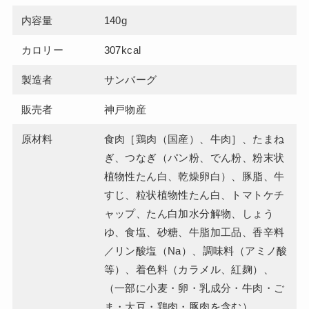
内容量
140g
カロリー
307kcal
製造者
サンバーグ
販売者
神戸物産
原材料
食肉［鶏肉（国産）、牛肉］、たまね
ぎ、つなぎ（パン粉、でん粉、粉末状
植物性たん白、乾燥卵白）、豚脂、牛
すじ、粒状植物性たん白、トマトケチ
ャップ、たん白加水分解物、しょう
ゆ、食塩、砂糖、牛脂加工品、香辛料
／リン酸塩（Na）、調味料（アミノ酸
等）、着色料（カラメル、紅麹）、
（一部に小麦・卵・乳成分・牛肉・ご
ま・大豆・鶏肉・豚肉を含む）