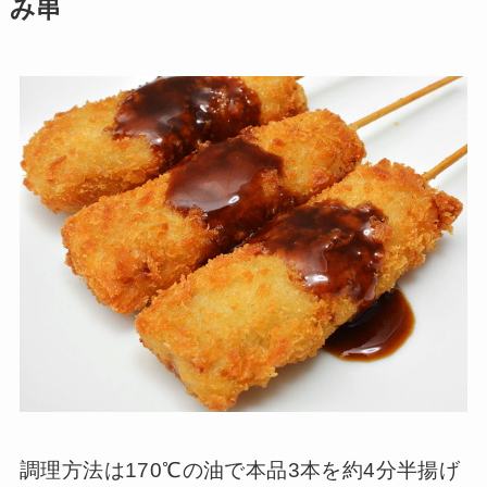
み串
調理方法は170℃の油で本品3本を約4分半揚げ