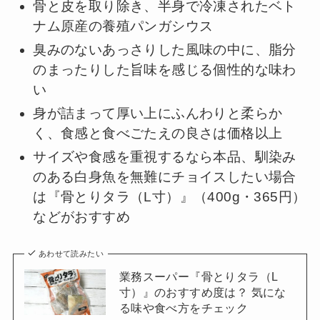
骨と皮を取り除き、半身で冷凍されたベト
ナム原産の養殖パンガシウス
臭みのないあっさりした風味の中に、脂分
のまったりした旨味を感じる個性的な味わ
い
身が詰まって厚い上にふんわりと柔らか
く、食感と食べごたえの良さは価格以上
サイズや食感を重視するなら本品、馴染み
のある白身魚を無難にチョイスしたい場合
は『骨とりタラ（L寸）』（400g・365円）
などがおすすめ
あわせて読みたい
業務スーパー『骨とりタラ（L
寸）』のおすすめ度は？ 気にな
る味や食べ方をチェック