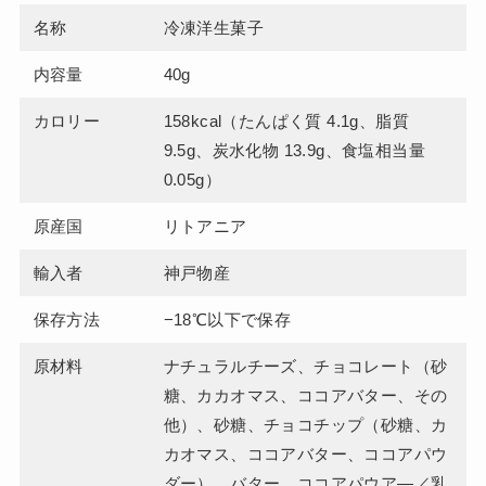
名称
冷凍洋生菓子
内容量
40g
カロリー
158kcal（たんぱく質 4.1g、脂質
9.5g、炭水化物 13.9g、食塩相当量
0.05g）
原産国
リトアニア
輸入者
神戸物産
保存方法
−18℃以下で保存
原材料
ナチュラルチーズ、チョコレート（砂
糖、カカオマス、ココアバター、その
他）、砂糖、チョコチップ（砂糖、カ
カオマス、ココアバター、ココアパウ
ダー）、バター、ココアパウア―／乳