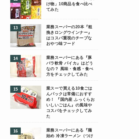
け物」10商品を食べ比べ
てみた
業務スーパーの20本『粗
挽きロングウインナー』
はコスパ重視のチープな
おやつ味フード
業務スーパーにある『豚
バラ軟骨 パイカ』はどう
なの？ 風味・食感・食べ
方をチェックしてみた
業スーで買える10食ごは
んパックは常備におすす
め！ 『国内産 ふっくらお
いしいごはん』の風味や
コスパをチェックしてみ
た
業務スーパーにある『麺
始め 冷凍ラーメン（つけ