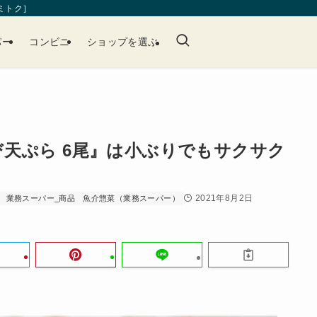
［ミトク］
パー
コンビニ
ショップを選ぶ
天ぷら 6尾』は小ぶりでもサクサク
2021年8月2日
業務スーパー_商品
魚介惣菜（業務スーパー）