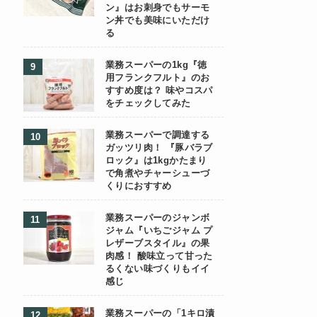
ン』はお刺身でもサーモ
ン丼でも美味にいただけ
る
業務スーパーの1kg『徳
用フランクフルト』のお
すすめ度は？ 味やコスパ
をチェックしてみた
業務スーパーで調達する
ガッツリ肉！ 『豚バラブ
ロック』は1kgかたまり
で角煮やチャーシューづ
くりにおすすめ
業務スーパーのジャンボ
ジャム『いちごジャム プ
レザーブスタイル』の果
肉感！ 酸味立って甘った
るくない味づくりもイイ
感じ
業務スーパーの「1キロ漬