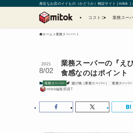
身近なお店のイイもの（かどうか）検証サイト | mitok
コストコ
業務スー
ホーム
業務スーパー
業務スーパーの『えび
2021
8/02
食感なのはポイント
業務スーパー
揚げ物（業務スーパー）
業務スーパー
mitok編集部員T