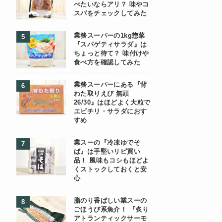
べたいならアリ？ 味やコ
スパをチェックしてみた
業務スーパーの1kg惣菜
『スパゲティサラダ』は
ちょっと待て？ 味付けや
食べ方を確認してみた
業務スーパーにある『背
わた取りえび 無頭
26/30』はほどよく大粒で
エビチリ・サラダにおす
すめ
業スーの『冷凍ゆでそ
ば』は手堅いリピ買い
品！ 風味もコシもほどよ
くストックしておくと安
心
脂のり香ばしい業スーの
ごほうび系魚介！ 『炙り
アトランティックサーモ