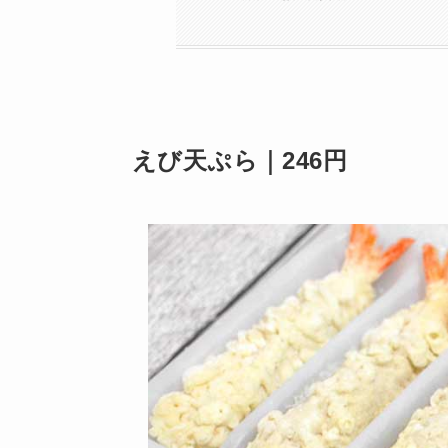
えび天ぷら｜246円