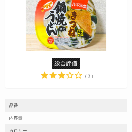
総合評価
( 3 )
品番
内容量
カロリー