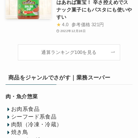
はあれば重宝！ 辛さ控えめでス
ナック菓子にもパスタにも使いや
すい
★
4.0
参考価格
321円
2022年12月16日
通算ランキング100を見る
商品をジャンルでさがす｜業務スーパー
肉・魚介惣菜
お肉系食品
シーフード系食品
肉類（冷凍・冷蔵）
焼き鳥