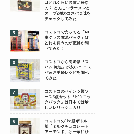
はどれくらいお買い得な
の？ とんこつラーメンと
スープ2種のコスパ＆味を
チェックしてみた
コストコで売ってる「40
本クラス電池パック」は
どれを買うのが正解か調
べてみた！
コストコなら肉缶詰『ス
パム 減塩』が安い？ コス
パ＆お手軽レシピを調べ
てみた
コストコのハインツ製ソ
ース3点セット『ピクニッ
クパック』は日本では珍
しいレリッシュ入り
コストコの1kg超ボトル
版『ミルクチョコレート
アーモンド』は一家にひ