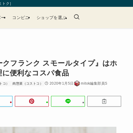
［ミトク］
パー
コンビニ
ショップを選ぶ
ークフランク スモールタイプ』はホ
理に便利なコスパ食品
2020年1月5日
mitok編集部員S
トコ）
肉惣菜（コストコ）