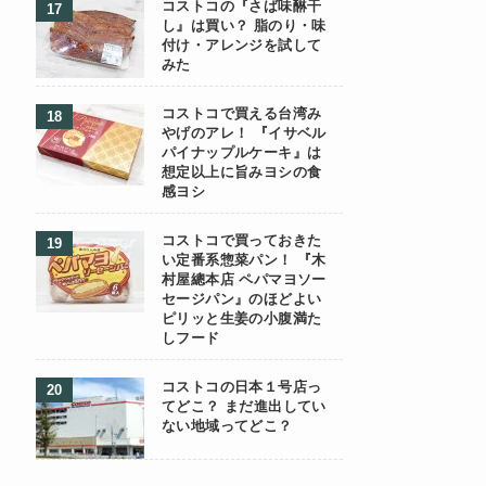
コストコの『さば味醂干
し』は買い？ 脂のり・味
付け・アレンジを試して
みた
コストコで買える台湾み
やげのアレ！ 『イサベル
パイナップルケーキ』は
想定以上に旨みヨシの食
感ヨシ
コストコで買っておきた
い定番系惣菜パン！ 『木
村屋總本店 ペパマヨソー
セージパン』のほどよい
ピリッと生姜の小腹満た
しフード
コストコの日本１号店っ
てどこ？ まだ進出してい
ない地域ってどこ？