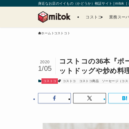
身近なお店のイイもの（かどうか）検証サイト | mitok
コストコ
業務スー
ホーム
コストコ
コストコの36本『ポ
2020
1/05
ットドッグや炒め料
コストコ
コストコ
コストコ商品
ソーセージ（コス