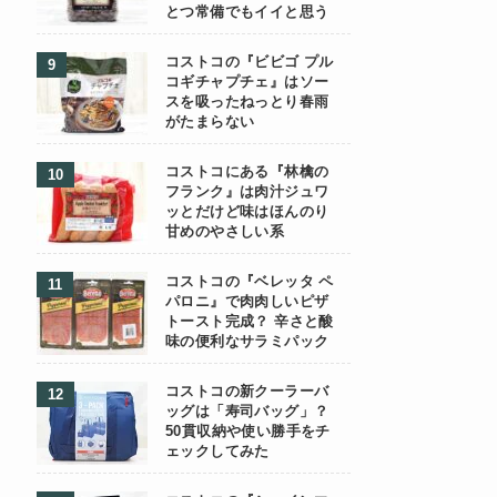
とつ常備でもイイと思う
コストコの『ビビゴ プル
コギチャプチェ』はソー
スを吸ったねっとり春雨
がたまらない
コストコにある『林檎の
フランク』は肉汁ジュワ
ッとだけど味はほんのり
甘めのやさしい系
コストコの『ベレッタ ペ
パロニ』で肉肉しいピザ
トースト完成？ 辛さと酸
味の便利なサラミパック
コストコの新クーラーバ
ッグは「寿司バッグ」？
50貫収納や使い勝手をチ
ェックしてみた