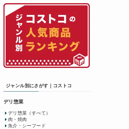
ジャンル別にさがす｜コストコ
デリ惣菜
デリ惣菜（すべて）
肉・焼肉
魚介・シーフード