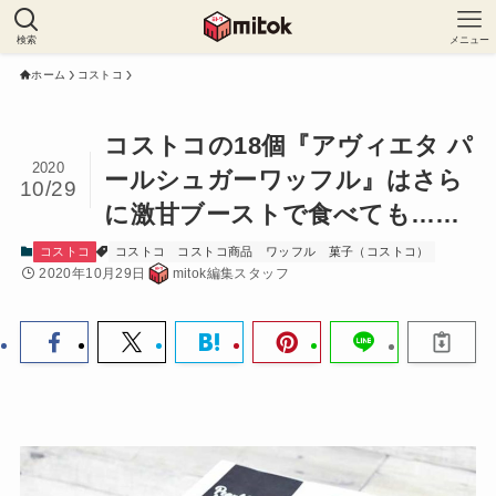
検索
メニュー
ホーム
コストコ
コストコの18個『アヴィエタ パ
2020
ールシュガーワッフル』はさら
10/29
に激甘ブーストで食べても……
コストコ
コストコ
コストコ商品
ワッフル
菓子（コストコ）
2020年10月29日
mitok編集スタッフ