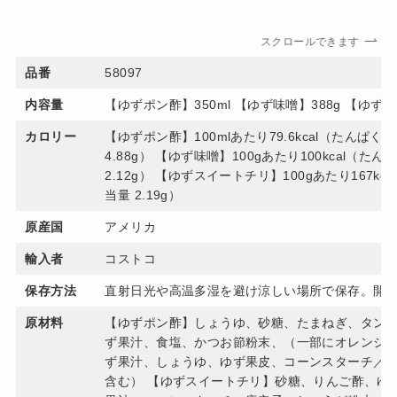
スクロールできます
品番
58097
内容量
【ゆずポン酢】350ml 【ゆず味噌】388g 【ゆず
カロリー
【ゆずポン酢】100mlあたり79.6kcal（たんぱく質 
4.88g） 【ゆず味噌】100gあたり100kcal（たん
2.12g） 【ゆずスイートチリ】100gあたり167kc
当量 2.19g）
原産国
アメリカ
輸入者
コストコ
保存方法
直射日光や高温多湿を避け涼しい場所で保存。開
原材料
【ゆずポン酢】しょうゆ、砂糖、たまねぎ、タン
ず果汁、食塩、かつお節粉末、（一部にオレンジ・
ず果汁、しょうゆ、ゆず果皮、コーンスターチ／
含む） 【ゆずスイートチリ】砂糖、りんご酢、ゆ