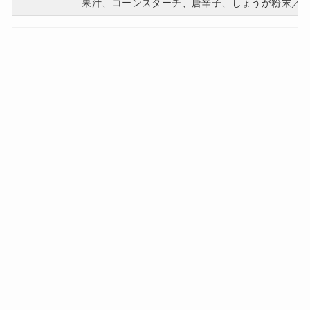
果汁、コーンスターチ、唐辛子、しょうが粉末／