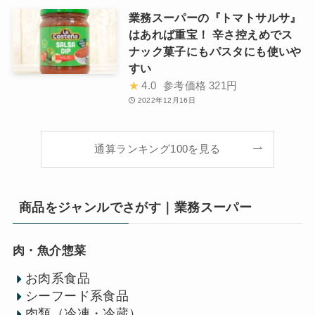
業務スーパーの『トマトサルサ』
はあれば重宝！ 辛さ控えめでス
ナック菓子にもパスタにも使いや
すい
★
4.0
参考価格
321円
2022年12月16日
通算ランキング100を見る
商品をジャンルでさがす｜業務スーパー
肉・魚介惣菜
お肉系食品
シーフード系食品
肉類（冷凍・冷蔵）