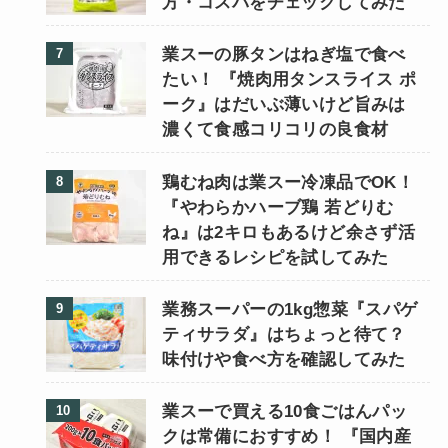
方・コスパをチェックしてみた
業スーの豚タンはねぎ塩で食べ
たい！ 『焼肉用タンスライス ポ
ーク』はだいぶ薄いけど旨みは
濃くて食感コリコリの良食材
鶏むね肉は業スー冷凍品でOK！
『やわらかハーブ鶏 若どりむ
ね』は2キロもあるけど余さず活
用できるレシピを試してみた
業務スーパーの1kg惣菜『スパゲ
ティサラダ』はちょっと待て？
味付けや食べ方を確認してみた
業スーで買える10食ごはんパッ
クは常備におすすめ！ 『国内産