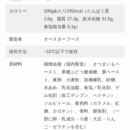
カロリー
100gあたり291kcal（たんぱく質
2.8g、脂質 17.3g、炭水化物 31.5g、
食塩相当量 0.1g）
製造者
オースターフーズ
保存方法
−10℃以下で保存
原材料
植物油脂（国内製造）、さつまいもペ
ースト、果糖ぶどう糖液糖、栗ペース
ト、液卵、小麦粉、加糖練乳、砂糖、
水あめ、乳化油脂、食塩／乳化剤、ゲ
ル化剤（加工デンプン、ペクチン）、
ソルビトール、着色料（カラメル、紅
麹、カロチン）、香料、膨張剤、（一
部に卵・乳成分・小麦・大豆・りん
ご・ゼラチンを含む）