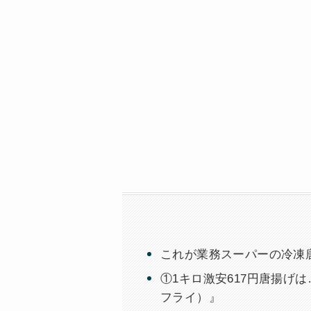
これが業務スーパーの冷凍
①1キロ激安617円唐揚げ
フライ）』