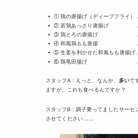
① 鶏の唐揚げ（ディープフライ）…
② 若鶏あっさり唐揚げ …1k
③ 鶏とろの唐揚げ …500
④ 和風鶏もも唐揚 …500
⑤ 生姜を利かせた和風もも唐揚げ…1
⑥ 鶏竜田揚げ …1kg
スタッフA：えっと、なんか、
多い
で
ますが、これも食べるんですか？
スタッフB：調子乗ってましたサーセ
させてください……