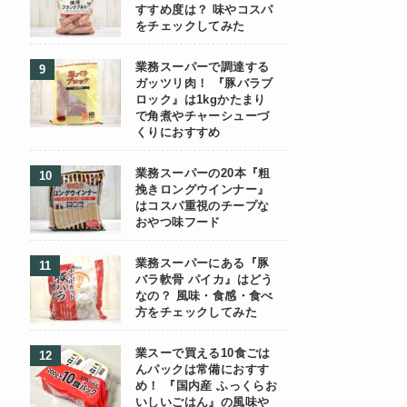
すすめ度は？ 味やコスパ
をチェックしてみた
業務スーパーで調達する
ガッツリ肉！ 『豚バラブ
ロック』は1kgかたまり
で角煮やチャーシューづ
くりにおすすめ
業務スーパーの20本『粗
挽きロングウインナー』
はコスパ重視のチープな
おやつ味フード
業務スーパーにある『豚
バラ軟骨 パイカ』はどう
なの？ 風味・食感・食べ
方をチェックしてみた
業スーで買える10食ごは
んパックは常備におすす
め！ 『国内産 ふっくらお
いしいごはん』の風味や