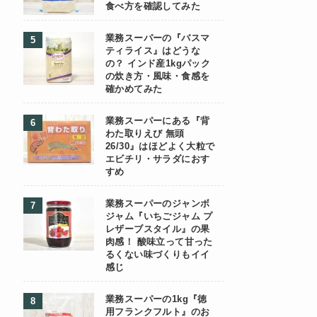
食べ方を確認してみた
業務スーパーの『バスマ
ティライス』はどうな
の？ インド産1kgパック
の炊き方・風味・食感を
確かめてみた
業務スーパーにある『背
わた取りえび 無頭
26/30』はほどよく大粒で
エビチリ・サラダにおす
すめ
業務スーパーのジャンボ
ジャム『いちごジャム プ
レザーブスタイル』の果
肉感！ 酸味立って甘った
るくない味づくりもイイ
感じ
業務スーパーの1kg『徳
用フランクフルト』のお