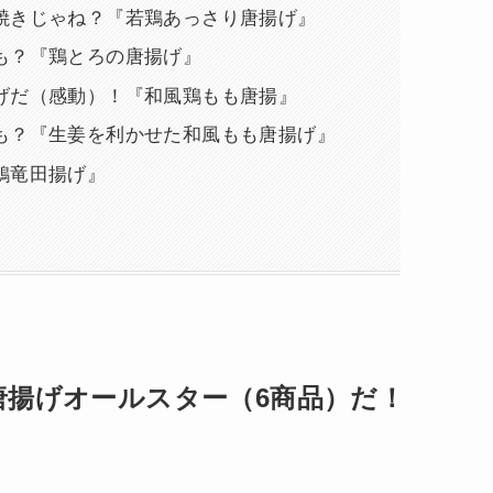
焼きじゃね？『若鶏あっさり唐揚げ』
も？『鶏とろの唐揚げ』
げだ（感動）！『和風鶏もも唐揚』
も？『生姜を利かせた和風もも唐揚げ』
鶏竜田揚げ』
）
唐揚げオールスター（6商品）だ！