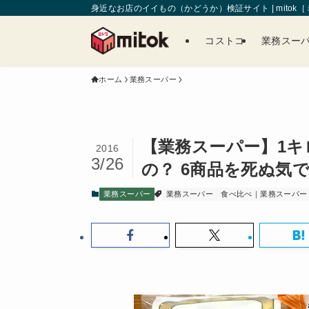
身近なお店のイイもの（かどうか）検証サイト | mitok
コストコ
業務スー
ホーム
業務スーパー
【業務スーパー】1
2016
3/26
の？ 6商品を死ぬ気
業務スーパー
業務スーパー
食べ比べ｜業務スーパー