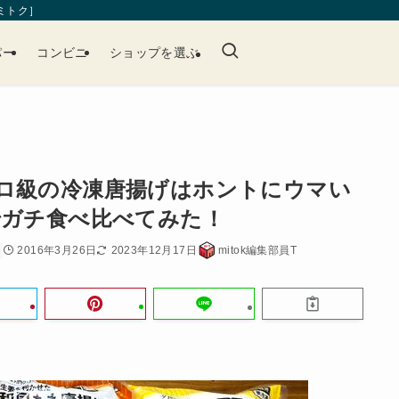
［ミトク］
パー
コンビニ
ショップを選ぶ
キロ級の冷凍唐揚げはホントにウマい
でガチ食べ比べてみた！
2016年3月26日
2023年12月17日
mitok編集部員T