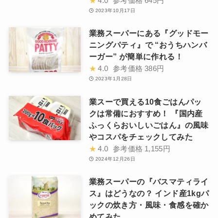
★
4.0
参考価格
645円
2023年10月17日
業務スーパーにある『グッドモー
ニングパティ』で “おうちハンバ
ーガー” が簡単に作れる！
★
4.0
参考価格
386円
2023年1月28日
業スーで買える10食ごはんパッ
クは常備におすすめ！ 『国内産
ふっくらおいしいごはん』の風味
やコスパをチェックしてみた
★
4.0
参考価格
1,155円
2024年12月26日
業務スーパーの『バスマティライ
ス』はどうなの？ インド産1kgパ
ックの炊き方・風味・食感を確か
めてみた