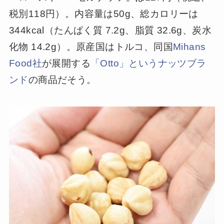
税別118円）。内容量は50g、総カロリーは
344kcal（たんぱく質 7.2g、脂質 32.6g、炭水
化物 14.2g）。原産国はトルコ、同国
Mihans
Food社
が展開する
「Otto」というナッツブラ
ンド
の商品だそう。